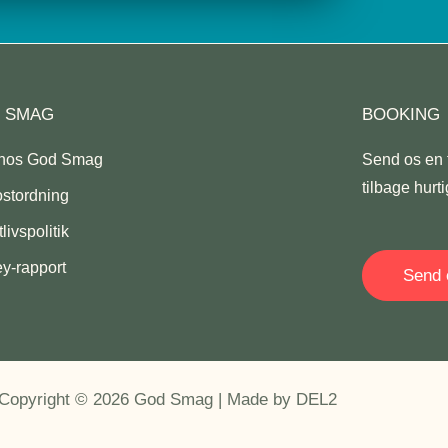
 SMAG
BOOKING
 hos God Smag
Send os en 
tilbage hurti
ostordning
livspolitik
y-rapport
Send 
Copyright © 2026 God Smag |
Made by DEL2