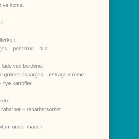
d velkomst
u:
llerken:
ges – peberrod – dild
 fade ved bordene:
lede grønne asparges – estragoncreme –
 nye kartofler
rken:
 rabarber – rabarbersorbet
bitum under maden