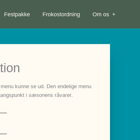
Festpakke
Frokostordning
Om os
tion
 menu kunne se ud. Den endelige menu
ngspunkt i sæsonens råvarer.