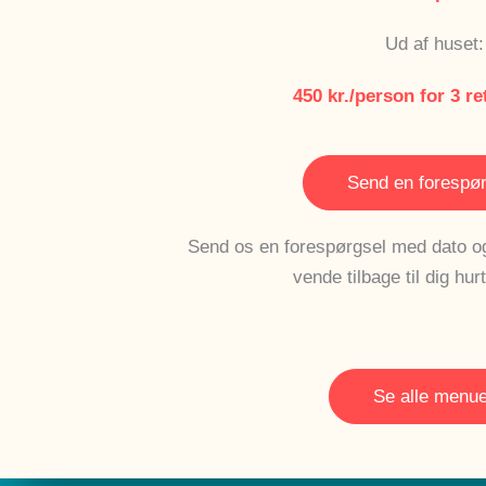
Ud af huset:
450 kr./person for 3 r
Send en forespør
Send os en forespørgsel med dato og
vende tilbage til dig hurt
Se alle menue