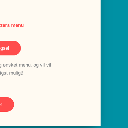
etters menu
gsel
 ønsket menu, og vil vil
igst muligt!
r