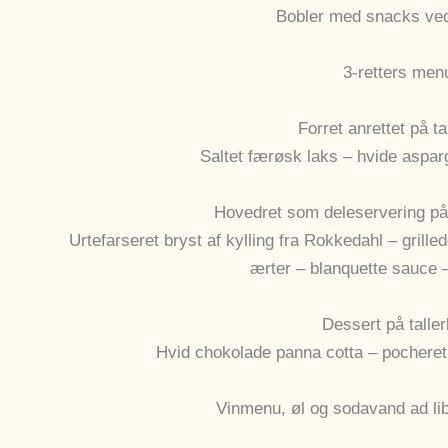
Bobler med snacks ve
3-retters men
Forret anrettet på ta
Saltet færøsk laks – hvide aspar
Hovedret som deleservering på
Urtefarseret bryst af kylling fra Rokkedahl – gril
ærter – blanquette sauce –
Dessert på talle
Hvid chokolade panna cotta – pocheret
Vinmenu, øl og sodavand ad li