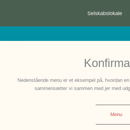
Gå
til
Selskabslokale
indholdet
Konfirma
Nedenstående menu er et eksempel på, hvordan en
sammensætter vi sammen med jer med udga
Menu